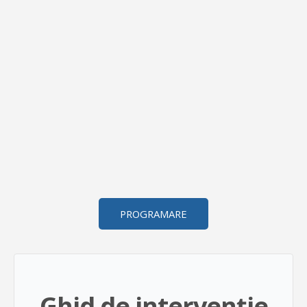
Bine ai venit.
Psihoterapie realizată într-un 
cadru profesional, sig
Cu o abordare personalizată, sunt aici pentru a te ghid
Programează o ședință pentru a începe un demers s
PROGRAMARE
Ghid de intervenție