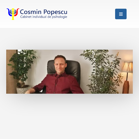
Sunt psiholog și te ajut să ai o
relație de cuplu împlinită.