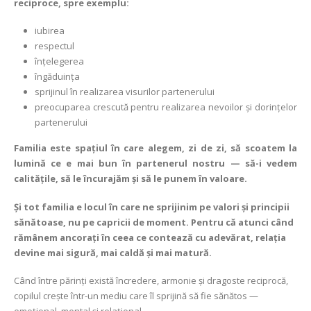
reciproce, spre exemplu:
iubirea
respectul
înțelegerea
îngăduința
sprijinul în realizarea visurilor partenerului
preocuparea crescută pentru realizarea nevoilor și dorințelor
partenerului
Familia este spațiul în care alegem, zi de zi, să scoatem la
lumină ce e mai bun în partenerul nostru — să-i vedem
calitățile, să le încurajăm și să le punem în valoare.
Și tot familia e locul în care ne sprijinim pe valori și principii
sănătoase, nu pe capricii de moment. Pentru că atunci când
rămânem ancorați în ceea ce contează cu adevărat, relația
devine mai sigură, mai caldă și mai matură.
Când între părinți există încredere, armonie și dragoste reciprocă,
copilul crește într-un mediu care îl sprijină să fie sănătos —