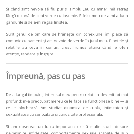
Și când simt nevoia să fiu pur și simplu „eu cu mine”, mă retrag
lângă o cană de ceai verde cu iasomie. E felul meu de a-mi aduna
gândurile și de a-mi regăsi liniștea.
Sunt genul de om care se hrănește din conexiune: îmi place să
comunic cu oamenii și am nevoie de verde în jurul meu. Plantele și
relațiile au ceva în comun: cresc frumos atunci când le oferi
atenție, răbdare și îngrijire.
Împreună, pas cu pas
De-a lungul timpului, interesul meu pentru relații a devenit tot mai
profund: m-a preocupat mereu ce le face să funcționeze bine — și
ce le blochează. Am studiat dinamica de cuplu, intimitatea și
sexualitatea cu seriozitate și curiozitate profesională.
Și am observat un lucru important: există multe studii despre
neîmplinire, infidelitate, comportamente sexuale scăpate de sub