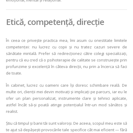
emoțional, mental și relațional.
Etică, competență, direcție
În ceea ce privește practica mea, îmi asum cu onestitate limitele
competenței: nu lucrez cu copii și nu tratez cazuri severe de
sănătate mintală. Prefer să redirecționez către colegi specializați,
pentru că eu cred că o psihoterapie de calitate se construiește prin
profunzime și excelență în câteva direcții, nu prin a încerca să faci
de toate.
În cabinet, lucrez cu oameni care își doresc schimbare reală. De
multe ori, clienții mei devin motivați și implicați pe parcurs, iar eu le
ofer un plan personalizat, instrumente clare și tehnici aplicate,
astfel încât să-și poată atinge potențialul într-un mod sănătos și
realist.
Știu că timpul și banii tăi sunt valoroși. De aceea, scopul meu este să
te ajut să depășești provocările tale specifice cât mai eficient — fără