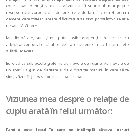
control sau dorință sexuală scăzută. Însă sunt mult mai puține
resurse care vorbesc clar despre „ce e de făcut”, concret, pentru
oamenii care trăiesc aceste dificultăți și se simt prinși într-o relație
nesatisfăcătoare.
Iar, din păcate, sunt și mai puțini psihoterapeuți care se simt cu
adevărat confortabil să abordeze aceste teme, cu tact, naturalețe
și fără judecată.
Eu cred că subiectele grele nu au nevoie de rușine. Au nevoie de
un spațiu sigur, de claritate și de o discuție matură, în care să te
simți văzut, înțeles și sprijinit — pas cu pas.
Viziunea mea despre o relație de
cuplu arată în felul următor:
Familia este locul în care se întâmplă câteva lucruri