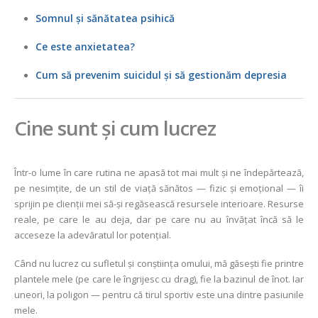
Somnul și sănătatea psihică
Ce este anxietatea?
Cum să prevenim suicidul și să gestionăm depresia
Cine sunt și cum lucrez
Într-o lume în care rutina ne apasă tot mai mult și ne îndepărtează,
pe nesimțite, de un stil de viață sănătos — fizic și emoțional — îi
sprijin pe clienții mei să-și regăsească resursele interioare. Resurse
reale, pe care le au deja, dar pe care nu au învățat încă să le
acceseze la adevăratul lor potențial.
Când nu lucrez cu sufletul și conștiința omului, mă găsești fie printre
plantele mele (pe care le îngrijesc cu drag), fie la bazinul de înot. Iar
uneori, la poligon — pentru că tirul sportiv este una dintre pasiunile
mele.