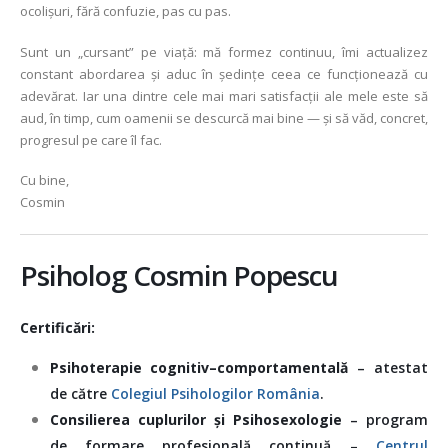
ocolișuri, fără confuzie, pas cu pas.
Sunt un „cursant” pe viață: mă formez continuu, îmi actualizez
constant abordarea și aduc în ședințe ceea ce funcționează cu
adevărat. Iar una dintre cele mai mari satisfacții ale mele este să
aud, în timp, cum oamenii se descurcă mai bine — și să văd, concret,
progresul pe care îl fac.
Cu bine,
Cosmin
Psiholog Cosmin Popescu
Certificări:
Psihoterapie cognitiv–comportamentală
– atestat
de către
Colegiul Psihologilor România
.
Consilierea cuplurilor şi Psihosexologie
– program
de formare profesională continuă –
Centrul