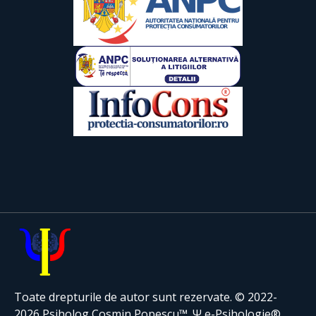
Toate drepturile de autor sunt rezervate. © 2022-
2026 Psiholog Cosmin Popescu™. Ψ e-Psihologie®