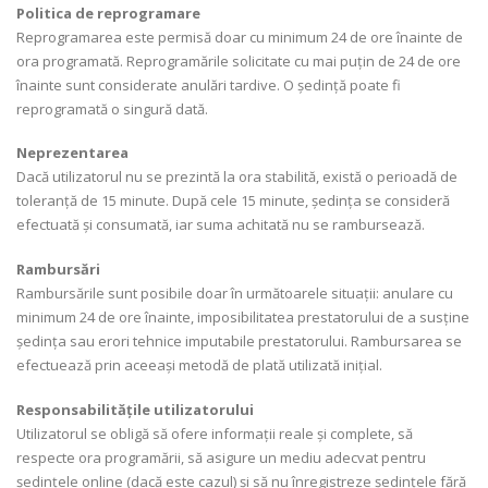
Politica de reprogramare
Reprogramarea este permisă doar cu minimum 24 de ore înainte de
ora programată. Reprogramările solicitate cu mai puțin de 24 de ore
înainte sunt considerate anulări tardive. O ședință poate fi
reprogramată o singură dată.
Neprezentarea
Dacă utilizatorul nu se prezintă la ora stabilită, există o perioadă de
toleranță de 15 minute. După cele 15 minute, ședința se consideră
efectuată și consumată, iar suma achitată nu se rambursează.
Rambursări
Rambursările sunt posibile doar în următoarele situații: anulare cu
minimum 24 de ore înainte, imposibilitatea prestatorului de a susține
ședința sau erori tehnice imputabile prestatorului. Rambursarea se
efectuează prin aceeași metodă de plată utilizată inițial.
Responsabilitățile utilizatorului
Utilizatorul se obligă să ofere informații reale și complete, să
respecte ora programării, să asigure un mediu adecvat pentru
ședințele online (dacă este cazul) și să nu înregistreze ședințele fără