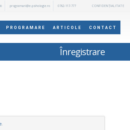
ti
programari@e-psihologie.ro
0762-117-777
CONFIDENȚIALITATE
PROGRAMARE
ARTICOLE
CONTACT
Înregistrare
e
.