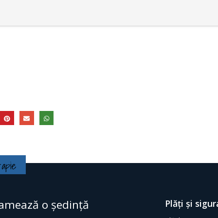
rapie
amează o ședință
Plăți și sigu