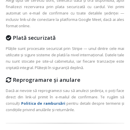
Alegi tipul de serviciu dorit, selectezi data și ora disponibilă, apoi
finalizezi rezervarea prin plata securizată cu cardul. Vei primi
automat un e‑mail de confirmare cu toate detaliile ședinței —
inclusiv link-ul de conectare la platforma Google Meet, dacă ai ales
format online.
Plată securizată
Plățile sunt procesate securizat prin Stripe — unul dintre cele mai
utilizate și sigure sisteme de plată la nivel internațional. Datele tale
nu sunt stocate pe site-ul cabinetului, iar fiecare tranzacție este
criptată integral. Plătești în siguranță deplină.
Reprogramare și anulare
Dacă ai nevoie să reprogramezi sau să anulezi ședința, o poți face
direct din link-ul primit în e-mailul de confirmare. Te rugăm să
consulți
Politica de rambursări
pentru detalii despre termenii și
condițiile privind anulările și returnările.