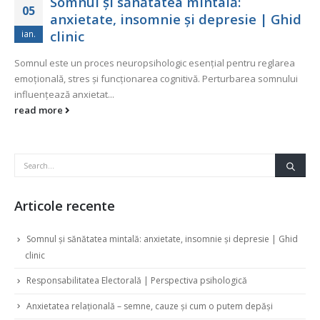
Somnul și sănătatea mintală:
05
anxietate, insomnie și depresie | Ghid
clinic
ian.
Somnul este un proces neuropsihologic esențial pentru reglarea
emoțională, stres și funcționarea cognitivă. Perturbarea somnului
influențează anxietat...
read more
Articole recente
Somnul și sănătatea mintală: anxietate, insomnie și depresie | Ghid
clinic
Responsabilitatea Electorală | Perspectiva psihologică
Anxietatea relațională – semne, cauze și cum o putem depăși