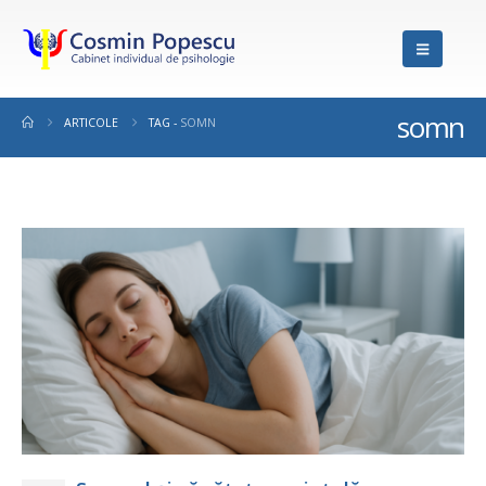
somn
ARTICOLE
TAG -
SOMN