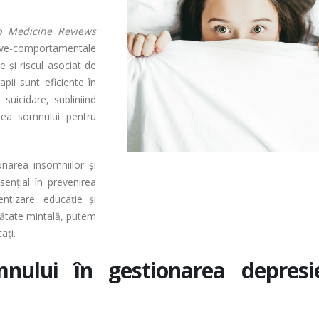
p Medicine Reviews
itive-comportamentale
e și riscul asociat de
pii sunt eficiente în
 suicidare, subliniind
area somnului pentru
onarea insomniilor și
sențial în prevenirea
entizare, educație și
nătate mintală, putem
ați.
mnului în gestionarea depresie