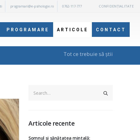
ti
programari@e-psihologie.ro
0762-117-777
CONFIDENȚIALITATE
PROGRAMARE
ARTICOLE
CONTACT
Tot ce trebuie să știi
Articole recente
Somnul și sănătatea mintală: