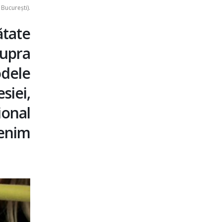
București).
tate
upra
odele
siei,
ional
venim