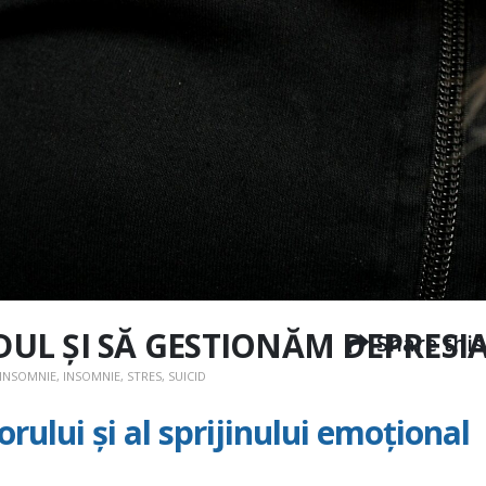
DUL ȘI SĂ GESTIONĂM DEPRESI
Share this
 INSOMNIE
,
INSOMNIE
,
STRES
,
SUICID
orului și al sprijinului emoțional