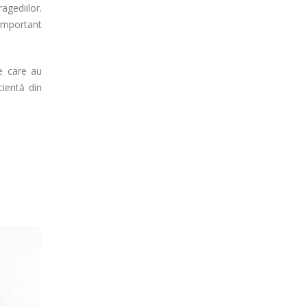
agediilor.
 important
le care au
cientă din