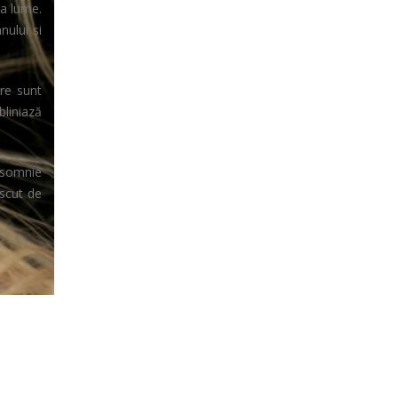
ga lume.
nului și
re sunt
liniază
nsomnie
escut de