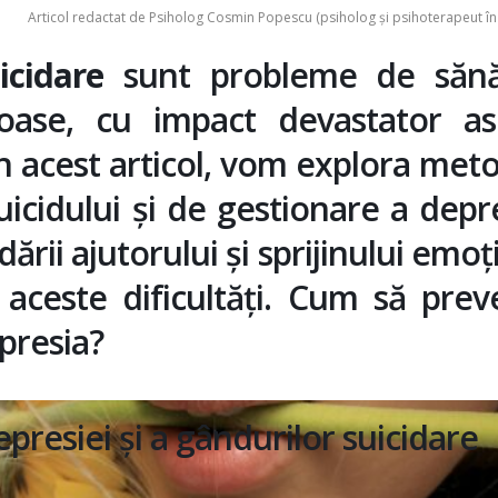
Articol redactat de
Psiholog Cosmin Popescu
(psiholog și psihoterapeut în 
icidare
sunt probleme de sănă
oase, cu impact devastator as
 În acest articol, vom explora met
uicidului și de gestionare a depre
ării ajutorului și sprijinului emoț
 aceste dificultăți. Cum să pre
presia?
presiei și a gândurilor suicidare