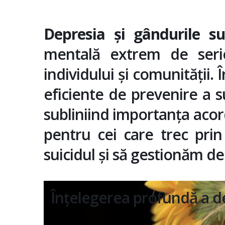
Depresia și gândurile su
mentală extrem de seri
individului și comunității.
eficiente de prevenire a s
subliniind importanța acord
pentru cei care trec prin
suicidul și să gestionăm de
Înțelegerea profundă a de