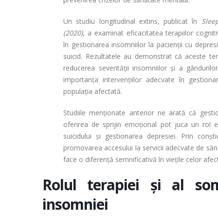
Un studiu longitudinal extins, publicat în
Slee
(2020)
, a examinat eficacitatea terapiilor cogn
în gestionarea insomniilor la pacienții cu depresi
suicid. Rezultatele au demonstrat că aceste tera
reducerea severității insomniilor și a gândurilor
importanța intervențiilor adecvate în gestion
populația afectată.
Studiile menționate anterior ne arată că gesti
oferirea de sprijin emoțional pot juca un rol e
suicidului și gestionarea depresiei. Prin conști
promovarea accesului la servicii adecvate de să
face o diferență semnificativă în viețile celor afect
Rolul terapiei și al so
insomniei