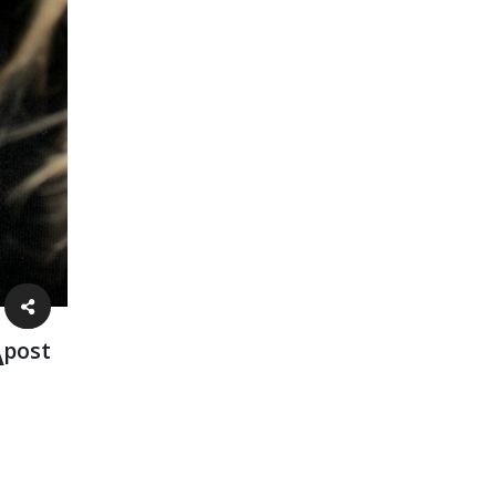
A
 post