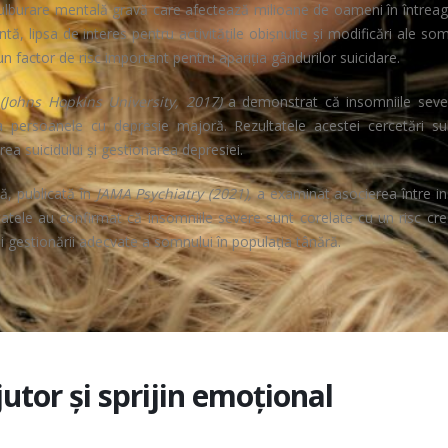
tulburare mentală gravă care afectează milioane de oameni în întrea
ă, lipsa de interes pentru activitățile obișnuite și modificări ale som
un factor de risc important pentru apariția gândurilor suicidare.
 (Johns Hopkins University, 2017)
a demonstrat că insomniile seve
a persoanele cu depresie majoră. Rezultatele acestei cercetări sub
ea suicidului și gestionarea depresiei.
tă, publicată în
JAMA Psychiatry (2021),
a examinat asocierea între i
zultatele au confirmat că insomniile severe sunt corelate cu un risc cr
și gestionării adecvate a somnului în populația tânără.
utor și sprijin emoțional