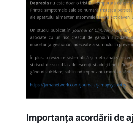
Depresia
nu este doar o tristețe temporară este o 
Printre simptomele sale se numără tristețea persistent
ale apetitului alimentar. Insomniile severe pot deveni 
Un studiu publicat în
Journal of Clinical Psychiatry
asociate cu un risc crescut de gânduri suicidare l
importanța gestionării adecvate a somnului în prevenir
În plus, o revizuire sistematică și meta-analiză recen
și riscul de suicid la adolescenți și adulți tineri. Re
gânduri suicidare, subliniind importanța monitorizării 
https://jamanetwork.com/journals/jamapsychiatry
Importanța acordării de aj