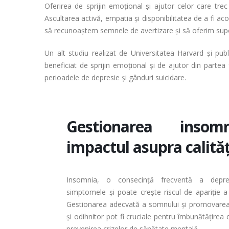
Oferirea de sprijin emoțional și ajutor celor care trec 
Ascultarea activă, empatia și disponibilitatea de a fi a
să recunoaștem semnele de avertizare și să oferim supo
Un alt studiu realizat de Universitatea Harvard și pub
beneficiat de sprijin emoțional și de ajutor din partea 
perioadele de depresie și gânduri suicidare.
Gestionarea insomn
impactul asupra calități
Insomnia, o consecință frecventă a depre
simptomele și poate crește riscul de apariție a 
Gestionarea adecvată a somnului și promovarea
și odihnitor pot fi cruciale pentru îmbunătățirea cal
prevenirea crizelor de sănătate mentală.