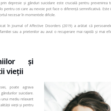
prin depresie și gânduri suicidare este crucială pentru prevenirea tr
colo pentru cei care au nevoie pot face o diferență semnificativă. Este
rtul necesar în momentele dificile.
licat în Journal of Affective Disorders (2019) a arătat că persoane
familiei sau a prietenilor au avut o recuperare mai rapidă și mai efi
iilor și
i vieții
siei, poate agrava
gândurilor suicidare.
 unui mediu relaxant
ității vieții și pentru