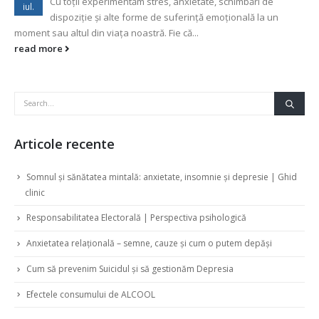
Cu toții experimentăm stres, anxietate, schimbări de
iul.
dispoziție și alte forme de suferință emoțională la un
moment sau altul din viața noastră. Fie că...
read more
Articole recente
Somnul și sănătatea mintală: anxietate, insomnie și depresie | Ghid
clinic
Responsabilitatea Electorală | Perspectiva psihologică
Anxietatea relațională – semne, cauze și cum o putem depăși
Cum să prevenim Suicidul și să gestionăm Depresia
Efectele consumului de ALCOOL